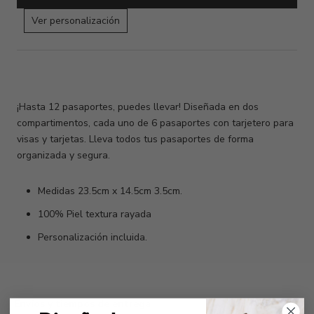
Ver personalización
¡Hasta 12 pasaportes, puedes llevar! Diseñada en dos
compartimentos, cada uno de 6 pasaportes con tarjetero para
visas y tarjetas. Lleva todos tus pasaportes de forma
organizada y segura.
Medidas 23.5cm x 14.5cm 3.5cm.
100% Piel textura rayada
Personalización incluida.
Envíos y tiempos de entrega